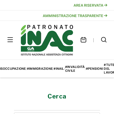
AREA RISERVATA
AMMINISTRAZIONE TRASPARENTE
#TUT
#INVALIDITÀ
ISOCCUPAZIONE
/
#IMMIGRAZIONE
/
#INAIL
/
/
#PENSIONI
/
DEL
CIVILE
LAVO
Cerca