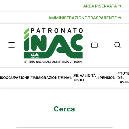
AREA RISERVATA
AMMINISTRAZIONE TRASPARENTE
#TUT
#INVALIDITÀ
ISOCCUPAZIONE
/
#IMMIGRAZIONE
/
#INAIL
/
/
#PENSIONI
/
DEL
CIVILE
LAVO
Cerca